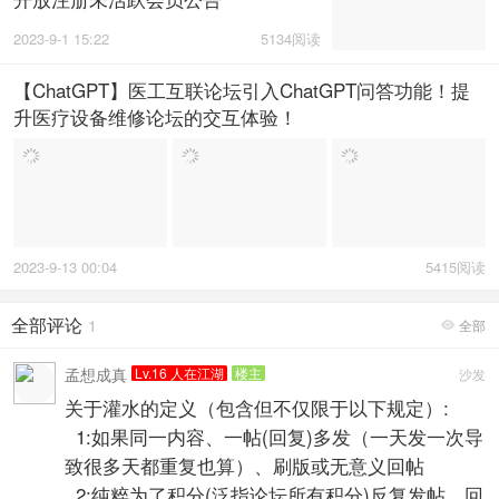
2023-9-1 15:22
5134阅读
【ChatGPT】医工互联论坛引入ChatGPT问答功能！提
升医疗设备维修论坛的交互体验！
2023-9-13 00:04
5415阅读
全部评论
1
全部

孟想成真
Lv.16 人在江湖
楼主
沙发
关于灌水的定义（包含但不仅限于以下规定）:
1:如果同一内容、一帖(回复)多发（一天发一次导
致很多天都重复也算）、刷版或无意义回帖
2:纯粹为了积分(泛指论坛所有积分)反复发帖、回