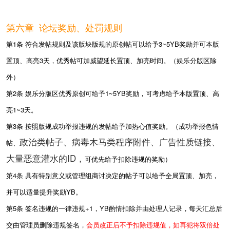
第六章 论坛奖励、处罚规则
第1条 符合发帖规则及该版块版规的原创帖可以给予
3~5YB
奖励并可本版
置顶、高亮
3
天，优秀帖可加威望延长置顶、加亮时间。（娱乐分版区除
外）
第2条 娱乐分版区优秀原创可给予
1~5YB
奖励，可考虑给予本版置顶、高
亮
1~3
天。
第3条 按照版规成功举报违规的发帖给予加热心值奖励。（成功举报色情
政治类帖子、病毒木马类程序附件、广告性质链接、
帖、
大量恶意灌水的ID，
可优先给予扣除违规的奖励）
第4条 具有特别意义或管理组商讨决定的帖子可以给予全局置顶、加亮，
并可以适量提升奖励Y
B
。
第5条 签名违规的一律违规
+1
，Y
B
酌情扣除并由处理人记录，每天汇总后
交由管理员删除违规签名，
会员改正后不予扣除违规值，如再犯将双倍处