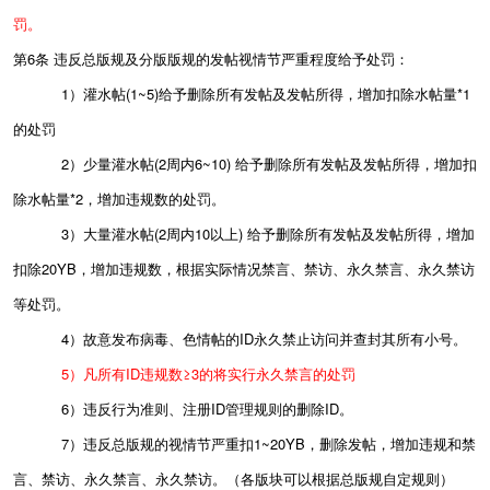
罚。
第6条 违反总版规及分版版规的发帖视情节严重程度给予处罚：
1
）灌水帖
(1~5)
给予删除所有发帖及发帖所得，增加扣除水帖量
*1
的处罚
2
）少量灌水帖
(2
周内
6~10)
给予删除所有发帖及发帖所得，增加扣
除水帖量
*2
，增加违规数的处罚。
3
）大量灌水帖
(2
周内
10
以上
)
给予删除所有发帖及发帖所得，增加
扣除
20YB
，增加违规数，根据实际情况禁言、禁访、永久禁言、永久禁访
等处罚。
4
）故意发布病毒、色情帖的
ID
永久禁止访问并查封其所有小号。
5）凡所有ID违规数≥3的将实行永久禁言的处罚
6
）违反
行为准则、注册
ID
管理规则的删除
ID
。
7）违反总版规的视情节严重扣
1~20YB
，删除发帖，增加违规和禁
言、禁访、永久禁言、永久禁访。（各版块可以根据总版规自定规则）