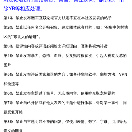
除YB等相应处理。
第1条
禁止发布
医工互联
论坛官方认定不宜在本社区发表的帖子
第2条 禁止以任何名义开帖召集、建立团体或者群的，如：“召集中关村地
区的”“东北人的请进”，
第3条 批评性内容或评语必须给出详细理由，否则将视为诽谤
第4条 禁止发布暴力、恐怖、血腥、反复贴过很多次、引起人视觉反感的
图片
第5条 禁止发布违反国家和谐的内容，如各种翻墙软件、翻墙方法、VPN
和免流等
第6条 禁止发布主题过于简单、无实质内容、使用哗众取宠标题的
第7条 禁止自己开帖或在他人发表的主题中进行版聊，针对某一事件、问
题反复开帖
第8条 禁止与主题明显不符的回复、仅使用表情、数字、字母、引用等无
意义的回复