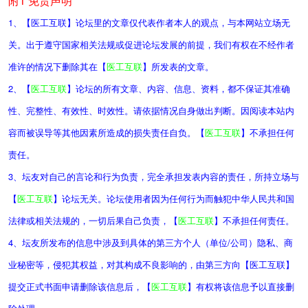
附1 免责声明
1、【医工互联】论坛里的文章仅代表作者本人的观点，与本网站立场无
关。出于遵守国家相关法规或促进论坛发展的前提，我们有权在不经作者
准许的情况下删除其在【
医工互联
】所发表的文章。
2、【
医工互联
】论坛的所有文章、内容、信息、资料，都不保证其准确
性、完整性、有效性、时效性。请依据情况自身做出判断。因阅读本站内
容而被误导等其他因素所造成的损失责任自负。【
医工互联
】不承担任何
责任。
3、坛友对自己的言论和行为负责，完全承担发表内容的责任，所持立场与
【
医工互联
】论坛无关。论坛使用者因为任何行为而触犯中华人民共和国
法律或相关法规的，一切后果自己负责，【
医工互联
】不承担任何责任。
4、坛友所发布的信息中涉及到具体的第三方个人（单位/公司）隐私、商
业秘密等，侵犯其权益，对其构成不良影响的，由第三方向【医工互联】
提交正式书面申请删除该信息后，【
医工互联
】有权将该信息予以直接删