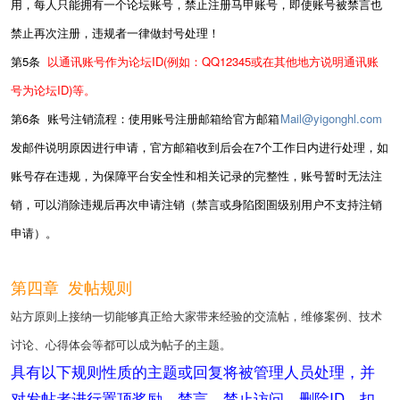
用，每人只能拥有一个论坛账号
，禁止注册马甲账号，即使账号被禁言也
禁止再次注册，违规者一律做封号处理！
第5条
以通讯账号作为论坛ID(例如：QQ12345或在其他地方说明通讯账
号为论坛ID)等。
第6条
账号注销流程：使用账号注册邮箱给官方邮箱
Mail@yigonghl.com
发邮件说明原因进行申请，官方邮箱收到后会在7个工作日内进行处理，如
账号存在违规，为保障平台安全性和相关记录的完整性，账号暂时无法注
销，可以消除违规后再次申请注销（禁言或身陷囹圄级别用户不支持注销
申请）。
第四章 发帖规则
站方原则上接纳一切能够真正给大家带来经验的交流帖，维修案例、技术
讨论、心得体会等都可以成为帖子的主题。
具有以下规则性质的主题或回复将被管理人员处理，并
对发帖者进行置顶奖励、禁言、禁止访问、删除ID、扣