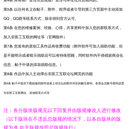
第5条 以任何名义在帖子、附件、程序或者引导到第三方页面中主动添加
QQ，QQ群等联系方式
，除非得到官方认可。
第6条 在您的维修案例、经验、心得，共享资料中加入您的群联系方式，
加入非医工互联的网址等（官网除外）
第7条 您发布的原创工具作品有收费功能（附件软件可加入捐助功能，但
是不能明示或者暗示捐助后可以有特殊照顾，同时软件内不得残留商业化
信息，帖子中请勿添加捐助信息。）
第8条 作品中加入主动弹出非医工互联论坛网页的功能
第9条 帖子中提供下载链接的
附件
或者上传论坛的附件对应的解压密码、各类会员账号密码设置
为非医工互联网址、其他联系方式等
注：各分版块版规见以下回复并由版规修改人进行修改
（以下版块在不违反总版规的情况下，以各自版块的版
规为准,如无版规按照总版规执行）