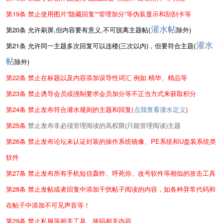
第19条 禁止使用图片“隐藏回复”
“管理加分”等伪装显示和
刮刮卡等
灌水帖
第20条
允许刷屏,但内容要有意义,不可脱离主题帖
(
除外)
灌水
第21条
允许同一主题多次回复可以连楼(三次以内)，但要符合主题(
帖
除外)
第22条 禁止在标题以及内容添加误导性词汇 例如 精华、精品等
第23条
禁止诱导会员或强制要求会员加分等不正当方式来获取积分
第24条 禁止发布符合灌水规则的主题和回复(
点我查看灌水定义
)
第25条
禁止发布非必须管理阅读的高权限(只能管理阅读)主题
第26条 禁止发布论坛未认证封装的操作系统镜像、PE系统和U盘装系统类
软件
第27条
禁止发布所有手机短信轰炸、呼死你、改号软件等相似的攻击工具
第28条
禁止发帖或者回复中添加干扰帖子阅读的内容，如各种异常代码和
在帖子中添加不可见声音等！
第29条
禁止私服等相关工具、接码相关内容