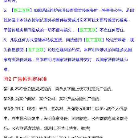
除处理。
5、【
医工互联
】如因系统维护或升级而需暂停服务时，将事先公告。若因
线路及非本站点控制范围外的硬件故障或其它不可抗力而导致暂停服务，
于暂停服务期间造成的一切不便与损失，【
医工互联
】不负任何责任。
6、凡以任何方式登陆本站或直接、间接使用【
医工互联
】论坛资料者，视
为自愿接受【
医工互联
】论坛总规则的约束。本声明未涉及的问题参见国
家有关法律法规，当本声明与国家法律法规冲突时，以国家法律法规为
准。
附2 广告帖判定标准
第1条 不符合总版规规定的、简单从字面上便可判定为广告的。
第2条 为某个商家、某个公司、某种产品做隐性广告的。
第3条 在ID、昵称、来自、签名档、头像等发帖时可以显示的个人信息
中、在主题和回复中，表明商家身份、团购信息、公布群信息或者群号
码、公布联系方式的。(原则上不禁止博客、微博)
第4条 具有推广宣传性质或推广宣传与本论坛性质相同的。