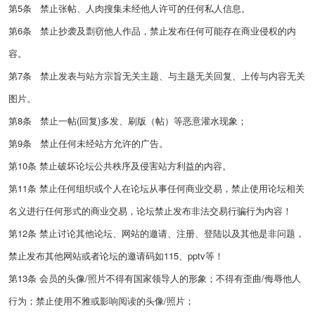
第5条
禁止张帖、人肉搜集
未经他人许可
的任何私人信息。
第6条 禁止
抄袭及剽窃他人作品，禁止发布任何可能存在商业侵权的内
容。
第7条 禁止
发表与站方宗旨无关主题、与主题无关回复、上传与内容无关
图片。
第8条 禁止
一帖(回复)多发、刷版（帖）等恶意灌水现象；
第9条
禁止任何
未经站方允许的广告
。
第10条 禁止
破坏论坛公共秩序及侵害站方利益的内容。
第11条
禁止任何组织或个人在论坛从事任何商业交易，禁止使用论坛相关
名义进行任何形式的商业交易，论坛禁止发布非法交易行骗行为内容！
第12条 禁止
讨论其他论坛、网站的邀请、注册、登陆以及其他是非问题，
禁止发布其他网站或者论坛的邀请码如115、pptv等！
第13条
会员的头像/照片不得有国家领导人的形象；不得有歪曲/侮辱他人
行为；禁止使用不雅或
影响阅读的
头像/照片；