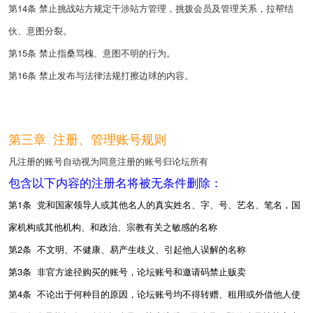
第14条 禁止挑战站方规定干涉站方管理，挑拨会员及管理关系，拉帮结
伙、意图分裂。
第15条 禁止指桑骂槐、意图不明的行为。
第16条
禁止发布与法律法规打擦边球的内容。
第三章 注册、管理账号规则
凡注册的账号自动视为同意注册的账号归论坛所有
包含以下内容的注册名将被无条件删除：
第1条 党和国家领导人或其他名人的真实姓名、字、号、艺名、笔名，国
家机构或其他机构、和政治、宗教有关之敏感的名称
第2条
不文明、不健康
、易产生歧义、引起他人误解的名称
第3条
非官方途径购买的
账号，论坛账号和邀请码禁止贩卖
第4条
不论出于何种目的原因，论坛
账号
均不得转赠、租用或外借他人使