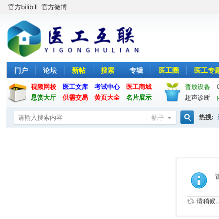
官方bilibili
官方微博
门户
论坛
新帖
搜索
专辑
医工圈
医工专
视频网校
医工文库
考试中心
医工商城
普放设备
悬赏大厅
供需交易
黄页大全
名片展示
超声诊断
热搜:
帖子
搜
索
请稍候..