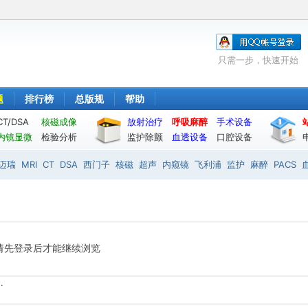
只需一步，快速开始
题
排行榜
总版规
帮助
CT/DSA
核磁成像
放射治疗
呼吸麻醉
手术设备
内镜显微
检验分析
监护除颤
血透设备
口腔设备
迈瑞
MRI
CT
DSA
西门子
核磁
超声
内窥镜
飞利浦
监护
麻醉
PACS
请先登录后才能继续浏览
.